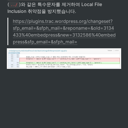
(
)와 같은 특수문자를 제거하여 Local File 
../
Inclusion 취약점을 방지했습니다.
https://plugins.trac.wordpress.org/changeset?
sfp_email=&sfph_mail=&reponame=&old=3134
433%40embedpress&new=3132586%40embed
press&sfp_email=&sfph_mail=