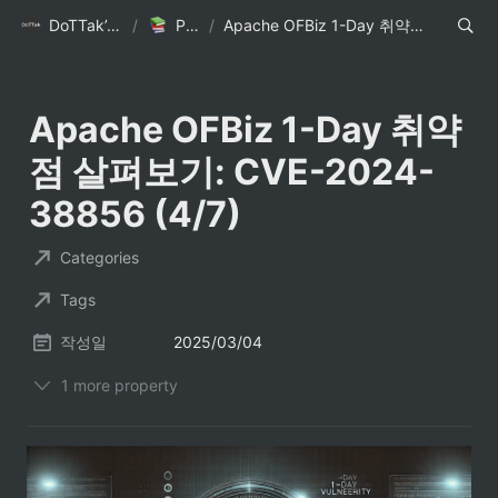
DoTTak’s Blog
/
Posts
/
Apache OFBiz 1-Day 취약점 살펴보기: CVE-2024-38856 (4/7)
Apache OFBiz 1-Day 취약
점 살펴보기: CVE-2024-
38856 (4/7)
Categories
Tags
작성일
2025/03/04
1 more property