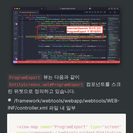
 뷰는 다음과 같이 
ProgramExport
 컴포넌트를 스크
EntityScreens.xml#ProgramExport
린 위젯으로 정의하고 있습니다.
 /framework/webtools/webapp/webtools/WEB-
INF/controller.xml 파일 내 일부
<
view-map
name
=
"
ProgramExport
"
type
=
"
screen
"
page
=
"
component://webtools/widget/EntityScre