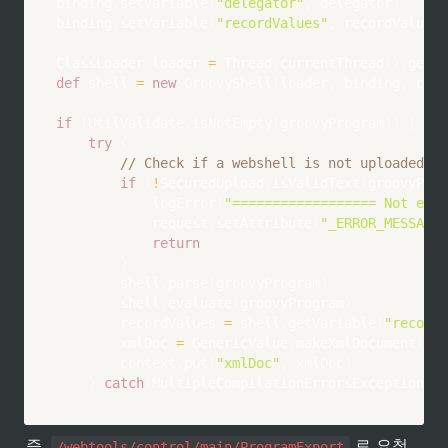
binding
.
setVariable
(
"delegator"
,
 delegator
)
binding
.
setVariable
(
"recordValues"
,
 recordValues
)
ClassLoader loader 
=
 Thread
.
currentThread
(
)
.
getCo
def
 shell 
=
new
GroovyShell
(
loader
,
 binding
,
 conf
if
(
UtilValidate
.
isNotEmpty
(
groovyProgram
)
)
{
try
{
// Check if a webshell is not uploaded bu
if
(
!
SecuredUpload
.
isValidText
(
groovyProg
logError
(
"================== Not exec
            request
.
setAttribute
(
"_ERROR_MESSAGE_
return
}
        shell
.
parse
(
groovyProgram
)
        shell
.
evaluate
(
groovyProgram
)
        recordValues 
=
 shell
.
getVariable
(
"recordV
        xmlDoc 
=
 GenericValue
.
makeXmlDocument
(
rec
        context
.
put
(
"xmlDoc"
,
 xmlDoc
)
}
catch
(
MultipleCompilationErrorsException e
)
즉, 
 로 요청 
/webtools/control/main/ProgramExport