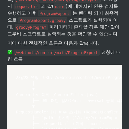
시 
 의 값(
)에 대해서만 인증 검사를 
requestUri
main
수행하고 이후 
 는 렌더링 되어 최종적
ProgramExport
으로 
 스크립트가 실행되며 이
ProgramExport.groovy
때, 
 파라미터가 존재할 경우 해당 값이 
groovyProgram
그루비 스크립트로 실행되는 것을 확인할 수 있습니다.
이에 대한 전체적인 흐름은 다음과 같습니다.
 요청에 대
/webtools/control/main/ProgramExport
한 흐름
사용자 요청 (URL: /webtools/control/main/ProgramExp
       │

       ▼

Controller 처리 (ControlFilter.java)

       ├── URL 패턴 검사(Path Traversal 공격 벡터 
       ▼

RequestHandler에서 변수 초기화 (RequestHandler.java
       ├── `path` 초기화 (`/main/ProgramExport`)

       ├── `requestUri` 초기화 (`main`)
