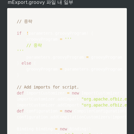
mExport.groovy 파일 내 일부
// 중략
if
(
!
parameters
.
groovyProgram
)
{
    groovyProgram 
=
'''

		// 중략

'''
    parameters
.
groovyProgram 
=
}
else
{
    groovyProgram 
=
 parameters
.
}
// Add imports for script.
def
 importCustomizer 
=
new
ImportCustomizer
(
)
importCustomizer
.
addImport
(
"org.apache.ofbiz.enti
importCustomizer
.
addImport
(
"org.apache.ofbiz.enti
def
 configuration 
=
new
CompilerConfiguration
(
)
configuration
.
addCompilationCustomizers
(
importCus
Binding binding 
=
new
Binding
(
)