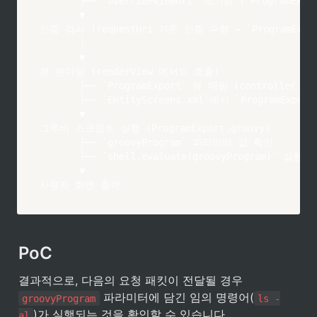
       ├── `overrideViewUri` 초기화 (`ProgramExpor
       ▼

인증 검사 (requestUri 기준 인증 수행 → `ProgramExpo
       │

       ▼

뷰 렌더링 (renderView 메서드 호출)

       ├── `ProgramExport` 뷰 매핑 (controller.xml
       ├── `EntityScreens.xml`에서 `ProgramExp
       ▼

그루비 스크립트 실행 (ProgramExport.groovy)

       ├── `groovyProgram` 파라미터 값 확인

       ├── `shell.evaluate(groovyProgram)` 실행

       ▼

사용자 화면 출력
PoC
결과적으로, 다음의 요청 패킷이 전달될 경우 
 파라미터에 담긴 임의 명령어(
groovyProgram
ls -
)가 실행되는 것을 확인할 수 있습니다.
al