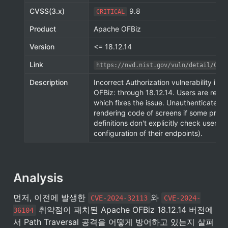
CVSS(3.x)
 9.8
CRITICAL
Product
Apache OFBiz
Version
<= 18.12.14
Link
https://nvd.nist.gov/vuln/detail/CVE-
Description
Incorrect Authorization vulnerability in 
OFBiz: through 18.12.14. Users are reco
which fixes the issue. Unauthenticated e
rendering code of screens if some preco
definitions don't explicitly check user's
configuration of their endpoints).
Analysis
먼저, 이전에 발생한 
와 
CVE-2024-32113
CVE-2024-
 취약점이 패치된 Apache OFBiz 18.12.14 버전에
36104
서 Path Traversal 공격을 어떻게 방어하고 있는지 살펴