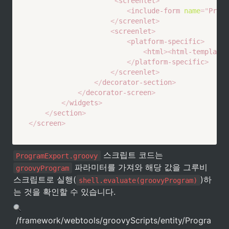
<
screenlet
>
<
include-form
name
=
"
Progr
</
screenlet
>
<
screenlet
>
<
platform-specific
>
<
html
>
<
html-template
</
platform-specific
>
</
screenlet
>
</
decorator-section
>
</
decorator-screen
>
</
widgets
>
</
section
>
</
screen
>
 스크립트 코드는 
ProgramExport.groovy
 파라미터를 가져와 해당 값을 그루비 
groovyProgram
스크립트로 실행(
)하
shell.evaluate(groovyProgram)
는 것을 확인할 수 있습니다.
 /framework/webtools/groovyScripts/entity/Progra