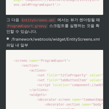
ens.xml#ProgramExport
"
/>
그 다음 
 에서는 뷰가 렌더링될 때 
EntityScreens.xml
 스크립트를 실행하는 것을 확
ProgramExport.groovy
인할 수 있습니다.
 /framework/webtools/widget/EntityScreens.xml 
파일 내 일부
<
screen
name
=
"
ProgramExport
"
>
<
section
>
<
actions
>
<
set
field
=
"
titleProperty
"
value
=
"
Pag
<
set
field
=
"
tabButtonItem
"
value
=
"
pro
<
script
location
=
"
component://webtool
</
actions
>
<
widgets
>
<
decorator-screen
name
=
"
CommonImportE
<
decorator-section
name
=
"
body
"
>