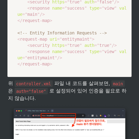
<
security
https
=
"
true
"
auth
=
"
false
"
/>
<
response
name
=
"
success
"
type
=
"
view
"
val
ue
=
"
main
"
/>
</
request-map
>
<!-- Entity Information Requests -->
<
request-map
uri
=
"
entitymaint
"
>
<
security
https
=
"
true
"
auth
=
"
true
"
/>
<
response
name
=
"
success
"
type
=
"
view
"
val
ue
=
"
entitymaint
"
/>
</
request-map
>
위 
 파일 내 코드를 살펴보면, 
controller.xml
main
은 
 로 설정되어 있어 인증을 필요로 하
auth="false"
지 않습니다.