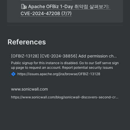
Apache OFBiz 1-Day 취약점 살펴보기: 
CVE-2024-47208 (7/7)
References
[OFBIZ-13128] [CVE-2024-38856] Add permission check for ProgramExport and EntitySQLProcessor - ASF JIRA
Public signup for this instance is disabled. Go to our Self serve sign
up page to request an account. Report potential security issues
privately
https://issues.apache.org/jira/browse/OFBIZ-13128
www.sonicwall.com
https://www.sonicwall.com/blog/sonicwall-discovers-second-critical-apache-ofbiz-zero-day-vulnerability