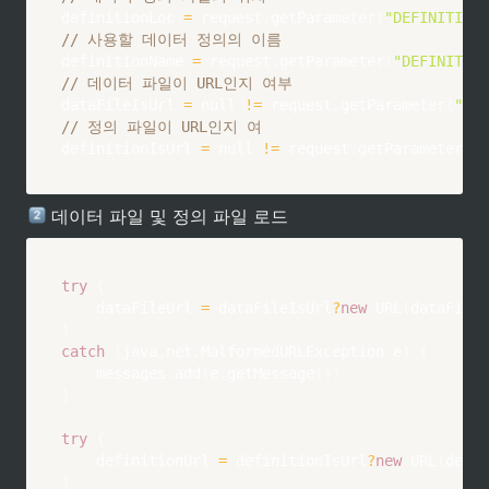
definitionLoc 
=
 request
.
getParameter
(
"DEFINITION_
// 사용할 데이터 정의의 이름
definitionName 
=
 request
.
getParameter
(
"DEFINITION
// 데이터 파일이 URL인지 여부 
dataFileIsUrl 
=
 null 
!=
 request
.
getParameter
(
"DAT
// 정의 파일이 URL인지 여
definitionIsUrl 
=
 null 
!=
 request
.
getParameter
(
"D
 데이터 파일 및 정의 파일 로드
try
{
    dataFileUrl 
=
 dataFileIsUrl
?
new
URL
(
dataFileL
}
catch
(
java
.
net
.
MalformedURLException e
)
{
    messages
.
add
(
e
.
getMessage
(
)
)
}
try
{
    definitionUrl 
=
 definitionIsUrl
?
new
URL
(
defin
}