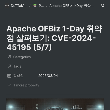
DoTTak’s Blog
/
Posts
/
Apache OFBiz 1-Day 취약점 살펴보기: CVE-2024-45195 (5/7)
Apache OFBiz 1-Day 취약
점 살펴보기: CVE-2024-
45195 (5/7)
Categories
Tags
작성일
2025/03/04
1 more property