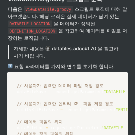
다음은 
 스크립트 로직에 대해 알
ViewDataFile.groovy
아보겠습니다. 해당 로직은 실제 데이터가 담겨 있는 
 을 데이터가 정의된 
DATAFILE_LOCATION
 을 참고하여 데이터를 파일로 저
DEFINITION_LOCATION
장하는 로직입니다.
자세한 내용은 
datafiles.adoc#L70
 을 참고하
시기 바랍니다.
 요청 파라미터를 가져와 변수를 초기화 합니다.
// 사용자가 입력한 데이터 파일 저장 경로
dataFileSave 
=
 request
.
getParameter
(
"DATAFILE_SAV
// 사용자가 입력한 엔티티 XML 파일 저장 경로
entityXmlFileSave 
=
 request
.
getParameter
(
"ENTITYX
// 데이터 파일의 위치
dataFileLoc 
=
 request
.
getParameter
(
"DATAFILE_LOCA
// 데이터 정의 파일의 위치