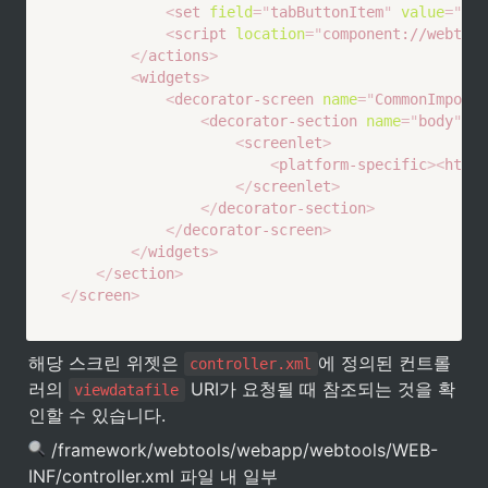
<
set
field
=
"
tabButtonItem
"
value
=
"
dat
<
script
location
=
"
component://webtool
</
actions
>
<
widgets
>
<
decorator-screen
name
=
"
CommonImportE
<
decorator-section
name
=
"
body
"
>
<
screenlet
>
<
platform-specific
>
<
html
>
</
screenlet
>
</
decorator-section
>
</
decorator-screen
>
</
widgets
>
</
section
>
</
screen
>
해당 스크린 위젯은 
에 정의된 컨트롤
controller.xml
러의 
 URI가 요청될 때 참조되는 것을 확
viewdatafile
인할 수 있습니다.
 /framework/webtools/webapp/webtools/WEB-
INF/controller.xml 파일 내 일부