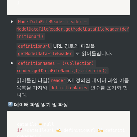
}
•
ModelDataFileReader reader = 
ModelDataFileReader.getModelDataFileReader(def
initionUrl)
 URL 경로의 파일을 
definitionUrl
 로 읽어들입니다.
getModelDataFileReader
•
definitionNames = ((Collection) 
reader.getDataFileNames()).iterator()
읽어들인 파일(
)에 정의된 데이터 파일 이름 
reader
목록을 가져와 
 변수를 초기화 합
definitionNames
니다.
 데이터 파일 읽기 및 파싱
dataFile 
=
if
(
dataFileUrl 
&&
 definitionUrl 
&&
 definiti
onNames
)
{