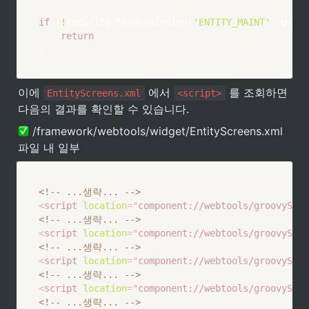
if
(
!
security
.
hasPermission
(
'ENTITY_MAINT'
,
 userL
return
}
이에 
 에서 
 를 조회하면 
EntityScreens.xml
<script>
다음의 결과를 확인할 수 있습니다.
 /framework/webtools/widget/EntityScreens.xml 
파일 내 일부
<!-- ...생략... -->
<
script
location
=
"
component://webtools/groovyScri
<!-- ...생략... -->
<
script
location
=
"
component://webtools/groovyScri
<!-- ...생략... -->
<
script
location
=
"
component://webtools/groovyScri
<!-- ...생략... -->
<
script
location
=
"
component://webtools/groovyScri
<!-- ...생략... -->