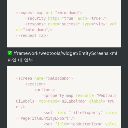
<
request-map
uri
=
"
xmldsdump
"
>
<
security
https
=
"
true
"
auth
=
"
true
"
/>
<
response
name
=
"
success
"
type
=
"
view
"
val
ue
=
"
xmldsdump
"
/>
</
request-map
>
 /framework/webtools/widget/EntityScreens.xml 
파일 내 일부
<
screen
name
=
"
xmldsdump
"
>
<
section
>
<
actions
>
<
property-map
resource
=
"
Webtools
UiLabels
"
map-name
=
"
uiLabelMap
"
global
=
"
tru
e
"
/>
<
set
field
=
"
titleProperty
"
value
=
"
PageTitleEntityExport
"
/>
<
set
field
=
"
tabButtonItem
"
value