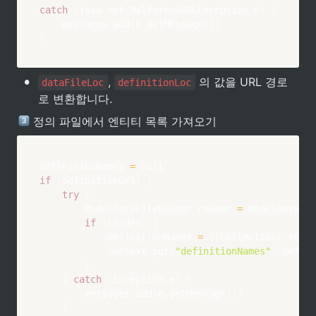
catch
(
java
.
net
.
MalformedURLException e
)
{
    messages
.
add
(
e
.
getMessage
(
)
)
}
•
, 
 의 값을 URL 경로
dataFileLoc
definitionLoc
로 변환합니다.
 정의 파일에서 엔티티 목록 가져오기
definitionNames 
=
if
(
definitionUrl
)
{
try
{
        ModelDataFileReader reader 
=
 ModelDataFil
if
(
reader
)
{
            definitionNames 
=
(
(
Collection
)
 reade
            context
.
put
(
"definitionNames"
,
 defini
}
}
catch
(
Exception e
)
{
        messages
.
add
(
e
.
getMessage
(
)
)
}