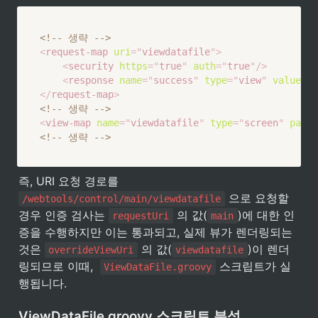
<!-- 생략 -->
<
request-map
uri
=
"
viewdatafile
"
>
<
security
https
=
"
true
"
auth
=
"
true
"
/>
<
response
name
=
"
success
"
type
=
"
view
"
value
=
"
v
</
request-map
>
<!-- 생략 -->
<
view-map
name
=
"
viewdatafile
"
type
=
"
screen
"
page
=
<!-- 생략 -->
즉, URI 요청 경로를 
 으로 요청할 
/webtools/control/main/viewdatafile
경우 인증 검사는 
 의 값(
)에 대한 인
requestUri
main
증을 수행하지만 이는 통과되고, 실제 뷰가 렌더링되는 
것은 
 의 값(
)이 렌더
overrideViewUri
viewdatafile
링되므로 이때,  
 스크립트가 실
ViewDataFile.groovy
행됩니다.
ViewDataFile.groovy 스크립트 분석