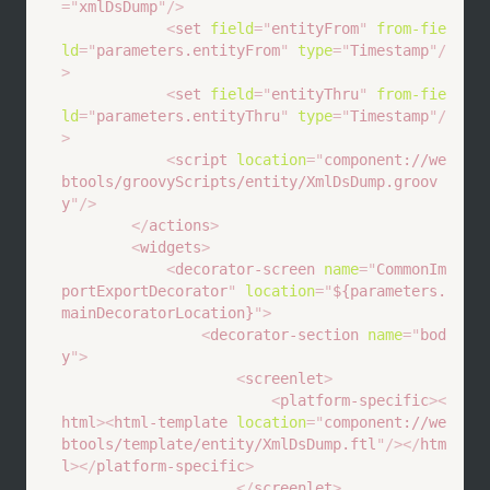
=
"
xmlDsDump
"
/>
<
set
field
=
"
entityFrom
"
from-fie
ld
=
"
parameters.entityFrom
"
type
=
"
Timestamp
"
/
>
<
set
field
=
"
entityThru
"
from-fie
ld
=
"
parameters.entityThru
"
type
=
"
Timestamp
"
/
>
<
script
location
=
"
component://we
btools/groovyScripts/entity/XmlDsDump.groov
y
"
/>
</
actions
>
<
widgets
>
<
decorator-screen
name
=
"
CommonIm
portExportDecorator
"
location
=
"
${parameters.
mainDecoratorLocation}
"
>
<
decorator-section
name
=
"
bod
y
"
>
<
screenlet
>
<
platform-specific
>
<
html
>
<
html-template
location
=
"
component://we
btools/template/entity/XmlDsDump.ftl
"
/>
</
htm
l
>
</
platform-specific
>
</
screenlet
>