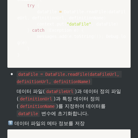
try
{
        dataFile 
=
 DataFile
.
readFile
(
dataFil
eUrl
,
 definitionUrl
,
 definitionName
)
        context
.
put
(
"dataFile"
,
 dataFile
)
}
catch
(
Exception e
)
{
        messages
.
add
(
e
.
toString
(
)
)
;
 Debug
.
lo
g
(
e
)
}
}
•
dataFile = DataFile.readFile(dataFileUrl, 
definitionUrl, definitionName)
데이터 파일(
)과 데이터 정의 파일
dataFileUrl
(
)과 특정 데이터 정의
definitionUrl
(
)를 지정하여 데이터를 
definitionName
 변수에 초기화합니다.
dataFile
 데이터 파일의 메타 정보를 저장