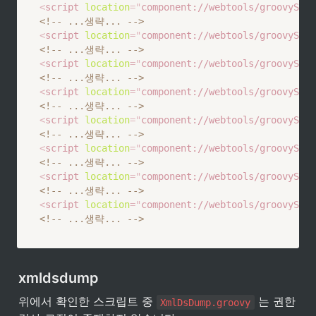
<
script
location
=
"
component://webtools/groovyScri
<!-- ...생략... -->
<
script
location
=
"
component://webtools/groovyScri
<!-- ...생략... -->
<
script
location
=
"
component://webtools/groovyScr
<!-- ...생략... -->
<
script
location
=
"
component://webtools/groovyScri
<!-- ...생략... -->
<
script
location
=
"
component://webtools/groovyScri
<!-- ...생략... -->
<
script
location
=
"
component://webtools/groovyScri
<!-- ...생략... -->
<
script
location
=
"
component://webtools/groovyScr
<!-- ...생략... -->
<
script
location
=
"
component://webtools/groovyScri
<!-- ...생략... -->
xmldsdump
위에서 확인한 스크립트 중 
 는 권한 
XmlDsDump.groovy