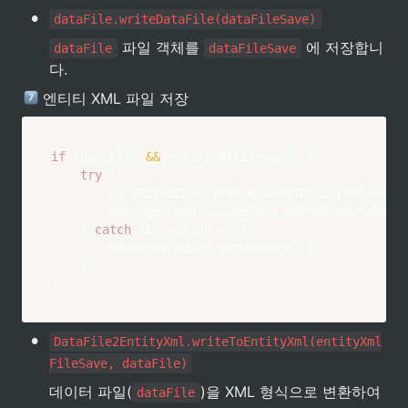
•
dataFile.writeDataFile(dataFileSave)
 파일 객체를 
 에 저장합니
dataFile
dataFileSave
다.
 엔티티 XML 파일 저장
if
(
dataFile 
&&
 entityXmlFileSave
)
{
try
{
        DataFile2EntityXml
.
writeToEntityXml
(
entit
        messages
.
add
(
uiLabelMap
.
WebtoolsDataEntit
}
catch
(
Exception e
)
{
        messages
.
add
(
e
.
getMessage
(
)
)
}
}
•
DataFile2EntityXml.writeToEntityXml(entityXml
FileSave, dataFile)
데이터 파일(
)을 XML 형식으로 변환하여 
dataFile