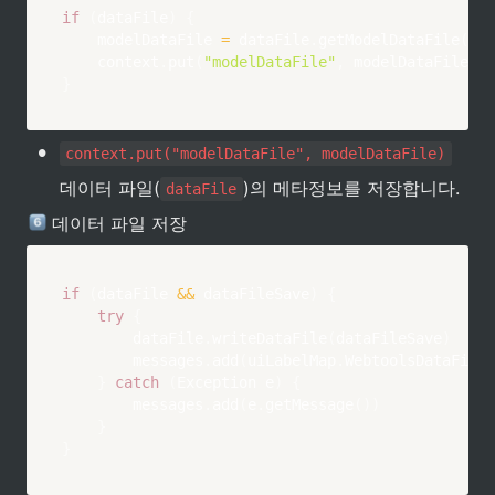
if
(
dataFile
)
{
    modelDataFile 
=
 dataFile
.
getModelDataFile
(
)
    context
.
put
(
"modelDataFile"
,
 modelDataFile
)
}
•
context.put("modelDataFile", modelDataFile)
데이터 파일(
)의 메타정보를 저장합니다.
dataFile
 데이터 파일 저장
if
(
dataFile 
&&
 dataFileSave
)
{
try
{
        dataFile
.
writeDataFile
(
dataFileSave
)
        messages
.
add
(
uiLabelMap
.
WebtoolsDataFileS
}
catch
(
Exception e
)
{
        messages
.
add
(
e
.
getMessage
(
)
)
}
}