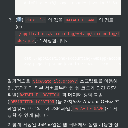
dataFile = <%@ page import='java.io.*' %> ..
3
.
(
) 
 의 값을 
 의 경로
dataFile
DATAFILE_SAVE
(e.g. 
./applications/accounting/webapp/accounting/i
)로 저장합니다.
ndex.jsp
cat ./applications/accounting/webapp/accountin
<%@ page import='java.io.*' %> ...생략... %>
결과적으로 
 스크립트를 이용하
ViewDataFile.groovy
면, 공격자의 외부 서버로부터 웹 쉘 코드가 담긴 CSV 
파일(
)과 데이터 정의 파일
DATAFILE_LOCATION
(
)을 가져와서 Apache OFBiz 프
DEFINITION_LOCATION
레임워크 프로젝트에 JSP 파일(
)로 저
DATAFILE_SAVE
장할 수 있게 됩니다.
이렇게 저장된 JSP 파일은 웹 서버에서 실행 가능한 상