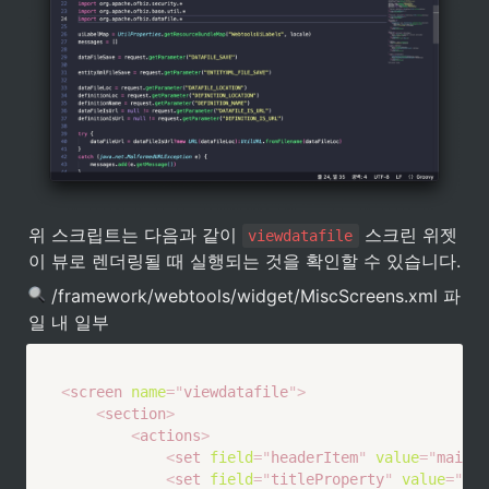
위 스크립트는 다음과 같이 
 스크린 위젯
viewdatafile
이 뷰로 렌더링될 때 실행되는 것을 확인할 수 있습니다.
 /framework/webtools/widget/MiscScreens.xml 파
일 내 일부
<
screen
name
=
"
viewdatafile
"
>
<
section
>
<
actions
>
<
set
field
=
"
headerItem
"
value
=
"
main
"
/
<
set
field
=
"
titleProperty
"
value
=
"
Web