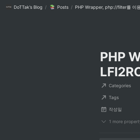
DoTTak’s Blog
/
Posts
/
PHP Wr
LFI2R
Categories
Tags
작성일
1 more propert