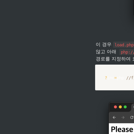
이 경우 
load.php
않고 아래  
php:/
경로를 지정하여 
?
inc
=
php
:
//f