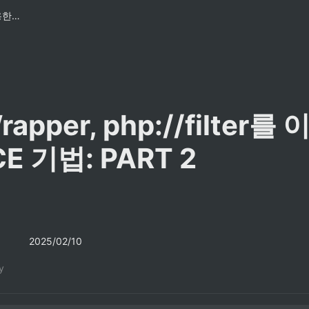
PHP Wrapper, php://filter를 이용한 LFI2RCE 기법: PART 2
apper, php://filter를 
CE 기법: PART 2
2025/02/10
y